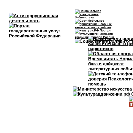
«Многодетная с
числе приёмных н
района, города ил
«Молодая семья
воспитывающие од
жизни);
«Семья – храни
династии), традиц
«Золотая семья»
являющиеся приме
патриотизма);
«Преодоление» 
активно участвую
«Её величество
приёмных, находя
района, города ил
Конкурс на территор
этапа:
первый этап (райо
второй этап (горо
На первом этапе Ко
образования «город Ул
анкету-заявку 
семейное портф