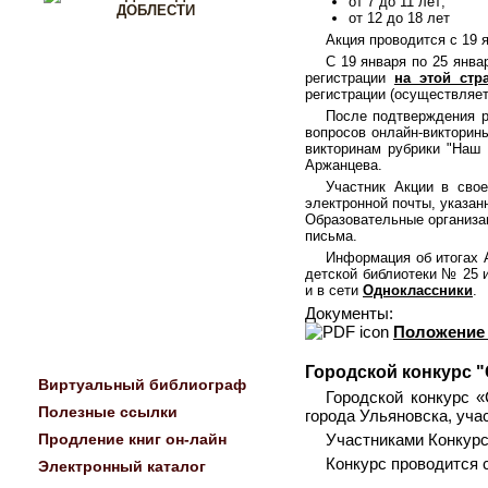
от 7 до 11 лет;
от 12 до 18 лет
Акция проводится с 19 я
С 19 января по 25 янва
регистрации
на этой стр
регистрации (осуществляет
После подтверждения ре
вопросов онлайн-викторины
викторинам рубрики "Наш
Аржанцева.
Участник Акции в сво
электронной почты, указан
Образовательные организа
письма.
Информация об итогах 
детской библиотеки № 25 
и в сети
Одноклассники
.
Документы:
Положение 
Городской конкурс "
Виртуальный библиограф
Городской конкурс 
Полезные ссылки
города Ульяновска, уча
Продление книг он-лайн
Участниками Конкурс
Конкурс проводится 
Электронный каталог