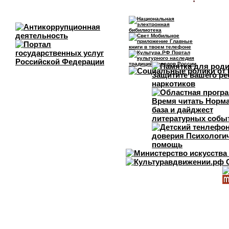
получить информацию 
края, познакомиться 
узнать об известных ж
поучаствовать в истор
Все те, кто инте
информации.
Количество просмотров