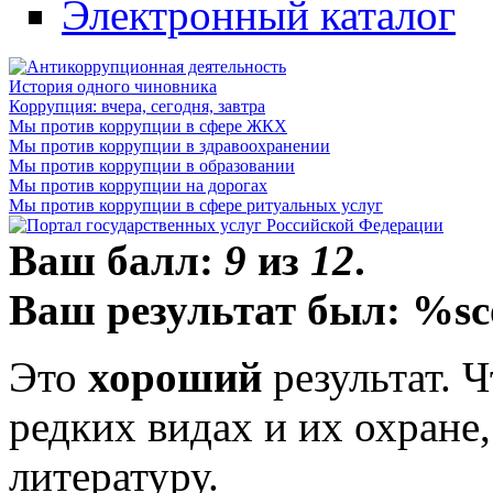
Электронный каталог
История одного чиновника
Коррупция: вчера, сегодня, завтра
Мы против коррупции в сфере ЖКХ
Мы против коррупции в здравоохранении
Мы против коррупции в образовании
Мы против коррупции на дорогах
Мы против коррупции в сфере ритуальных услуг
Ваш балл:
9
из
12
.
Ваш результат был: %sc
Это
хороший
результат. 
редких видах и их охране
литературу.