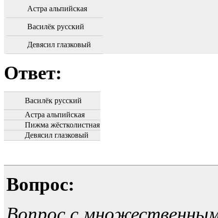
Астра альпийская
Василёк русский
Девясил глазковый
Ответ:
Василёк русский
Астра альпийская
Пижма жёстколистная
Девясил глазковый
Вопрос:
Вопрос с множественны