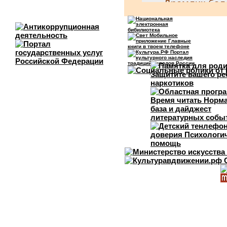
Дремлик бол
Любка двули
Пальчатокор
Вопрос:
Вопрос с множе
Малочисленны
Природный симво
Степной лун
Беркут
Солнечный о
Скопа
Ответ: