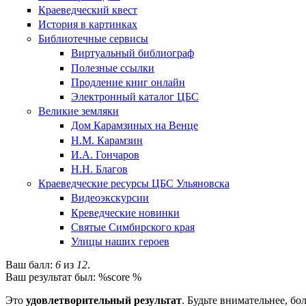
Краеведческий квест
История в картинках
Библиотечные сервисы
Виртуальный библиограф
Полезные ссылки
Продление книг онлайн
Электронный каталог ЦБС
Великие земляки
Дом Карамзиных на Венце
Н.М. Карамзин
И.А. Гончаров
Н.Н. Благов
Краеведческие ресурсы ЦБС Ульяновска
Видеоэкскурсии
Креведческие новинки
Святые Симбирского края
Улицы наших героев
Ваш балл:
6
из
12
.
Ваш результат был: %score %
Это
удовлетворительный результат
. Будьте внимательнее, б