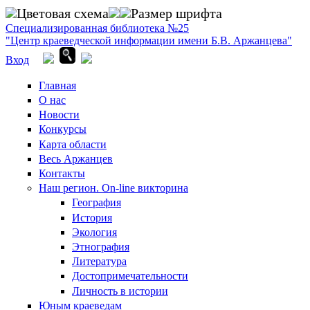
Перейти к основному содержанию
Цветовая схема
Размер шрифта
Специализированная библиотека №25
"Центр краеведческой информации имени Б.В. Аржанцева"
Вход
Главная
О нас
Новости
Конкурсы
Карта области
Весь Аржанцев
Контакты
Наш регион. On-line викторина
География
История
Экология
Этнография
Литература
Достопримечатель­ности
Личность в истории
Юным краеведам