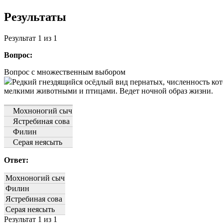
Результаты
Результат
1
из 1
Вопрос:
Вопрос с множественным выбором
Редкий гнездящийся осёдлый вид пернатых, численность кото
мелкими животными и птицами. Ведет ночной образ жизни.
Мохноногий сыч
Ястребиная сова
Филин
Серая неясыть
Ответ:
Мохноногий сыч
Филин
Ястребиная сова
Серая неясыть
Результат
1
из 1