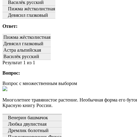
Василёк русский
Пижма жёстколистная
Девясил глазковый
Ответ:
Пижма жёстколистная
Девясил глазковый
Астра альпийская
Василёк русский
Результат
1
из 1
Вопрос:
Вопрос с множественным выбором
Многолетнее травянистое растение. Необычная форма его буто
Красную книгу России.
Венерин башмачок
Любка двулистная
Дремлик болотный
Пальчатокоренник Фукса