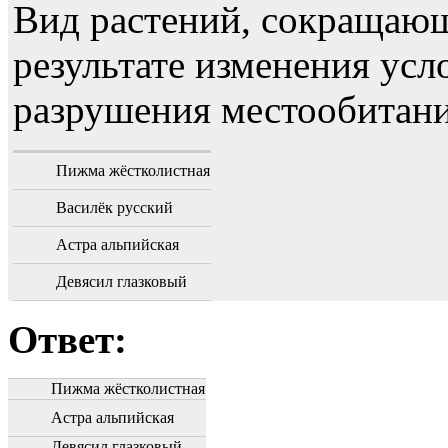
Вид растений, сокращающ
результате изменения усл
разрушения местообитани
Пижма жёстколистная
Василёк русский
Астра альпийская
Девясил глазковый
Ответ:
Пижма жёстколистная
Астра альпийская
Девясил глазковый