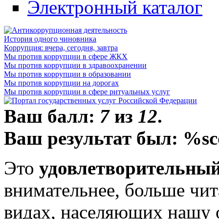
Электронный каталог
История одного чиновника
Коррупция: вчера, сегодня, завтра
Мы против коррупции в сфере ЖКХ
Мы против коррупции в здравоохранении
Мы против коррупции в образовании
Мы против коррупции на дорогах
Мы против коррупции в сфере ритуальных услуг
Ваш балл:
7
из
12
.
Ваш результат был: %sc
Это
удовлетворительный
внимательнее, больше чит
видах, населяющих нашу 