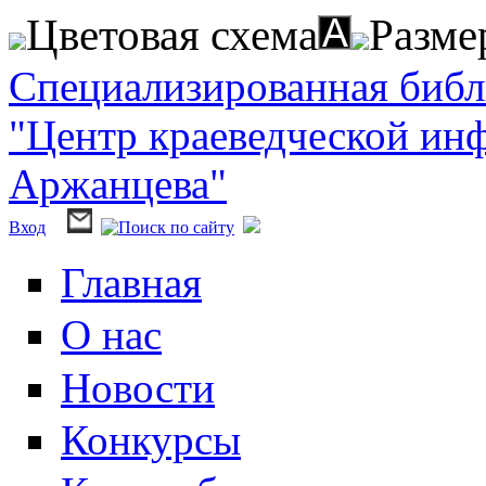
Перейти к основному содержанию
Цветовая схема
Разме
Специализированная биб
"Центр краеведческой ин
Аржанцева"
Вход
Главная
О нас
Новости
Конкурсы