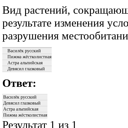
Вид растений, сокращающ
результате изменения усл
разрушения местообитани
Василёк русский
Пижма жёстколистная
Астра альпийская
Девясил глазковый
Ответ:
Василёк русский
Девясил глазковый
Астра альпийская
Пижма жёстколистная
Результат
1
из 1