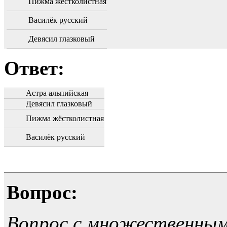
Пижма жёстколистная
Василёк русский
Девясил глазковый
Ответ:
Астра альпийская
Девясил глазковый
Пижма жёстколистная
Василёк русский
Вопрос:
Вопрос с множественны