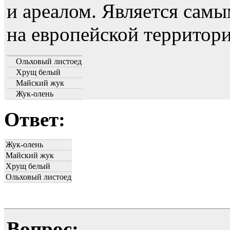
и ареалом. Является са
на европейской территори
Ольховый листоед
Хрущ белый
Майский жук
Жук-олень
Ответ:
Жук-олень
Майский жук
Хрущ белый
Ольховый листоед
Вопрос: