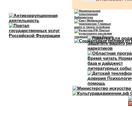
Вопрос:
Вопрос с множе
Этот вид рыб
встречается Тет
Белуга
Русский осё
Ручьевая фо
Стерлядь
Ответ:
Русский осёт
Ручьевая фо