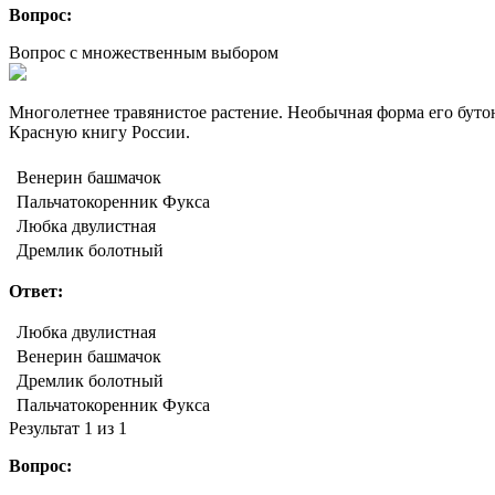
Вопрос:
Вопрос с множественным выбором
Многолетнее травянистое растение. Необычная форма его буто
Красную книгу России.
Венерин башмачок
Пальчатокоренник Фукса
Любка двулистная
Дремлик болотный
Ответ:
Любка двулистная
Венерин башмачок
Дремлик болотный
Пальчатокоренник Фукса
Результат
1
из 1
Вопрос: