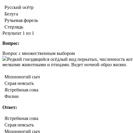
Русский осётр
Белуга
Ручьевая форель
Стерлядь
Результат
1
из 1
Вопрос:
Вопрос с множественным выбором
Редкий гнездящийся осёдлый вид пернатых, численность кото
мелкими животными и птицами. Ведет ночной образ жизни.
Мохноногий сыч
Серая неясыть
Ястребиная сова
Филин
Ответ:
Ястребиная сова
Серая неясыть
Мохноногий сыч