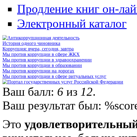
Продление книг он-ла
Электронный каталог
История одного чиновника
Коррупция: вчера, сегодня, завтра
Мы против коррупции в сфере ЖКХ
Мы против коррупции в здравоохранении
Мы против коррупции в образовании
Мы против коррупции на дорогах
Мы против коррупции в сфере ритуальных услуг
Ваш балл:
6
из
12
.
Ваш результат был: %scor
Это
удовлетворительный