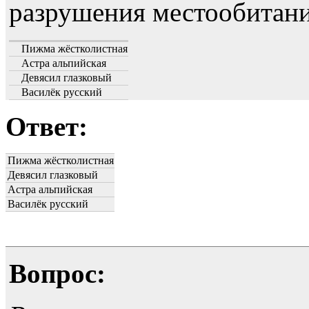
разрушения местообитани
Пижма жёстколистная
Астра альпийская
Девясил глазковый
Василёк русский
Ответ:
Пижма жёстколистная
Девясил глазковый
Астра альпийская
Василёк русский
Вопрос: