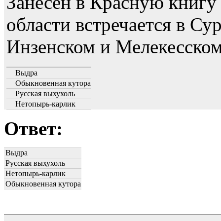
Занесен в Красную книгу
области встречается в Су
Инзенском и Мелекесском
Выдра
Обыкновенная кутора
Русская выхухоль
Нетопырь-карлик
Ответ:
Выдра
Русская выхухоль
Нетопырь-карлик
Обыкновенная кутора