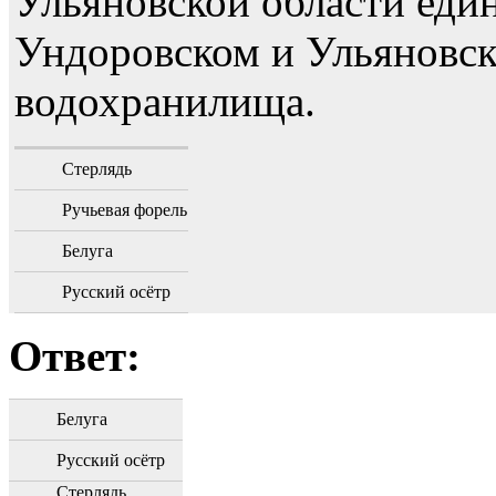
Ульяновской области еди
Ундоровском и Ульяновс
водохранилища.
Стерлядь
Ручьевая форель
Белуга
Русский осётр
Ответ:
Белуга
Русский осётр
Стерлядь