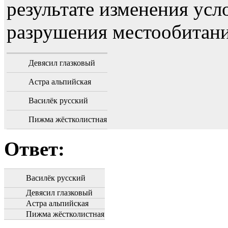
результате изменения усл
разрушения местообитани
Девясил глазковый
Астра альпийская
Василёк русский
Пижма жёстколистная
Ответ:
Василёк русский
Девясил глазковый
Астра альпийская
Пижма жёстколистная